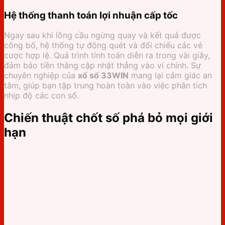
Hệ thống thanh toán lợi nhuận cấp tốc
Ngay sau khi lồng cầu ngừng quay và kết quả được
công bố, hệ thống tự động quét và đối chiếu các vé
cược hợp lệ. Quá trình tính toán diễn ra trong vài giây,
đảm bảo tiền thắng cập nhật thẳng vào ví chính. Sự
chuyên nghiệp của
xổ số 33WIN
mang lại cảm giác an
tâm, giúp bạn tập trung hoàn toàn vào việc phân tích
nhịp độ các con số.
Chiến thuật chốt số phá bỏ mọi giới
hạn