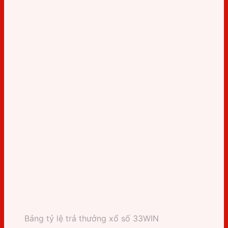
Bảng tỷ lệ trả thưởng xổ số 33WIN