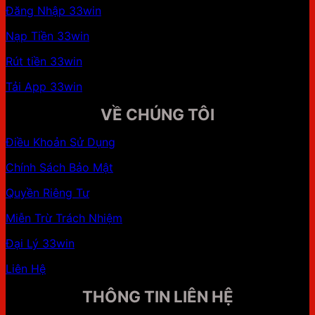
Đăng Nhập 33win
Nạp Tiền 33win
Rút tiền 33win
Tải App 33win
VỀ CHÚNG TÔI
Điều Khoản Sử Dụng
Chính Sách Bảo Mật
Quyền Riêng Tư
Miễn Trừ Trách Nhiệm
Đại Lý 33win
Liên Hệ
THÔNG TIN LIÊN HỆ