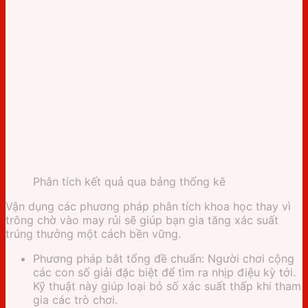
Phân tích kết quả qua bảng thống kê
Vận dụng các phương pháp phân tích khoa học thay vì
trông chờ vào may rủi sẽ giúp bạn gia tăng xác suất
trúng thưởng một cách bền vững.
Phương pháp bắt tổng đề chuẩn: Người chơi cộng
các con số giải đặc biệt để tìm ra nhịp điệu kỳ tới.
Kỹ thuật này giúp loại bỏ số xác suất thấp khi tham
gia các trò chơi.