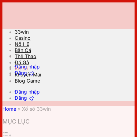
Chuyển
đến
nội
dung
33win
Casino
Nổ Hũ
Bắn Cá
Thể Thao
Đá Gà
Đăng nhập
Xổ Số
Đăng ký
Khuyến Mãi
Blog Game
Đăng nhập
Đăng ký
Home
»
Xổ số 33win
MỤC LỤC