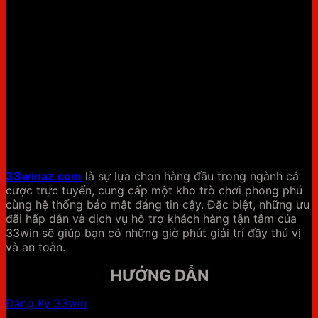
33winaz.com
là sự lựa chọn hàng đầu trong ngành cá
cược trực tuyến, cung cấp một kho trò chơi phong phú
cùng hệ thống bảo mật đáng tin cậy. Đặc biệt, những ưu
đãi hấp dẫn và dịch vụ hỗ trợ khách hàng tận tâm của
33win sẽ giúp bạn có những giờ phút giải trí đầy thú vị
và an toàn.
HƯỚNG DẪN
Đăng Ký 33win